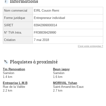
Informations
Nom commercial
EIRL Cousin Remi
Forme juridique
Entrepreneur individuel
SIRET
83942999000014
N° TVA Intra.
FR38839429990
Création
7 mai 2018
C'est votre entreprise ?
Plaquistes à proximité
Tm Renovation
Beun jaquy
Saméon
Saméon
1.4 km
1.6 km
Entreprise L.M.B
MORIVAL Yohan
Rue de la Vallée
Saint-Amand-les-Eaux
2.2 km
2.7 km