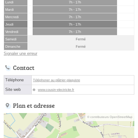
Lundi
7h - 17h
Mardi
7h - 17h
Mercredi
7h - 17h
Jeudi
7h - 17h
Vendredi
7h - 17h
Samedi
Fermé
Dimanche
Fermé
Signaler une erreur
Contact
Téléphone
Téléphoner au plâtrier-plaquiste
Site web
www.cousin-electricite.fr
Plan et adresse
© contributeurs OpenStreetMap