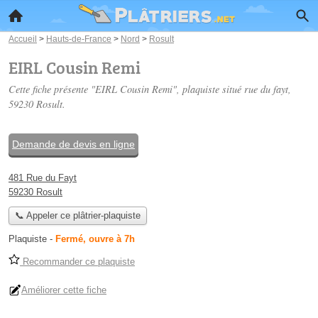
Accueil
>
Hauts-de-France
>
Nord
>
Rosult
EIRL Cousin Remi
Cette fiche présente "EIRL Cousin Remi", plaquiste situé
rue du fayt
,
59230 Rosult.
Demande de devis en ligne
481 Rue du Fayt
59230 Rosult
📞 Appeler ce plâtrier-plaquiste
Plaquiste
-
Fermé, ouvre à 7h
Recommander ce plaquiste
Améliorer cette fiche