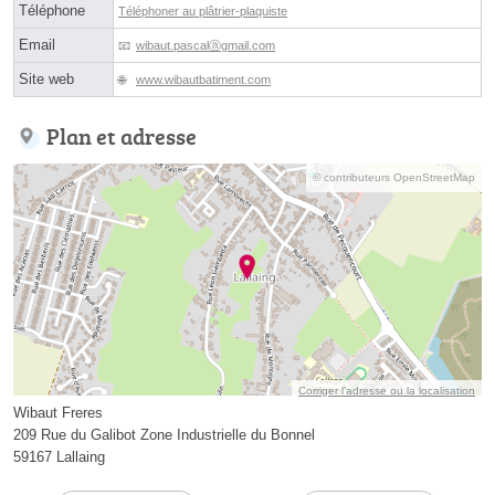
Téléphone
Téléphoner au plâtrier-plaquiste
Email
wibaut.pascalⓐgmail.com
Site web
www.wibautbatiment.com
Plan et adresse
© contributeurs OpenStreetMap
Corriger l’adresse ou la localisation
Wibaut Freres
209 Rue du Galibot Zone Industrielle du Bonnel
59167 Lallaing