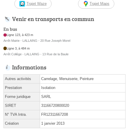
Trajet Waze
Trajet Maps
Venir en transports en commun
En bus
Ligne 123, à 423 m
Arrêt Mairie - LALLAING - 20 Rue Joseph Morel
Ligne 3, à 484 m
Arrêt Collège - LALLAING - 13 Rue de la Baule
Informations
Autres activités
Carrelage, Menuiserie, Peinture
Prestation
Isolation
Forme juridique
SARL
SIRET
31166720800020
N° TVA Intra.
FR12311667208
Création
1 janvier 2013