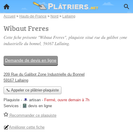
Accueil
>
Hauts-de-France
>
Nord
>
Lallaing
Wibaut Freres
Cette fiche présente "Wibaut Freres", plaquiste situé
rue du galibot zone
industrielle du bonnel
, 59167 Lallaing.
Demande de devis en ligne
209 Rue du Galibot Zone Industrielle du Bonnel
59167 Lallaing
📞 Appeler ce plâtrier-plaquiste
Plaquiste -
artisan
-
Fermé, ouvre demain à 7h
Services :
devis en ligne
Recommander ce plaquiste
Améliorer cette fiche