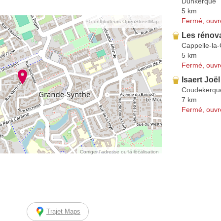
Dunkerque
5 km
Fermé, ouvr
© contributeurs OpenStreetMap
Les rénova
Cappelle-la
5 km
Fermé, ouvr
Isaert Joël
Coudekerqu
7 km
Fermé, ouvr
Corriger l’adresse ou la localisation
Trajet Maps