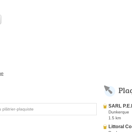
he
Pla
SARL P.E.
plâtrier-plaquiste
Dunkerque
1.5 km
Littoral C