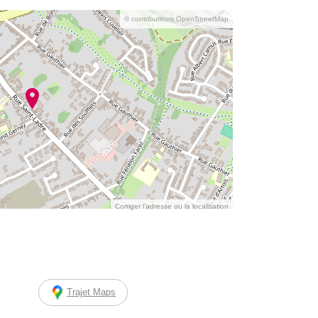
© contributeurs OpenStreetMap
Corriger l’adresse ou la localisation
Trajet Maps