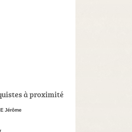
quistes à proximité
E Jérôme
v