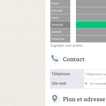
Mardi
Mercredi
Jeudi
Vendredi
Samedi
Dimanche
Signaler une erreur
Contact
Téléphone
Téléphoner au 
Site web
hn-renovat
Plan et adresse