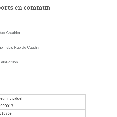
ports en commun
Rue Gauthier
ie - 5bis Rue de Caudry
Saint-druon
eur individuel
0900013
818709