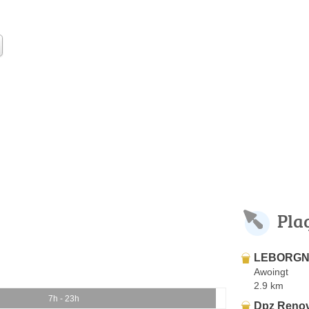
Pla
LEBORGN
Awoingt
2.9 km
7h - 23h
Dpz Reno