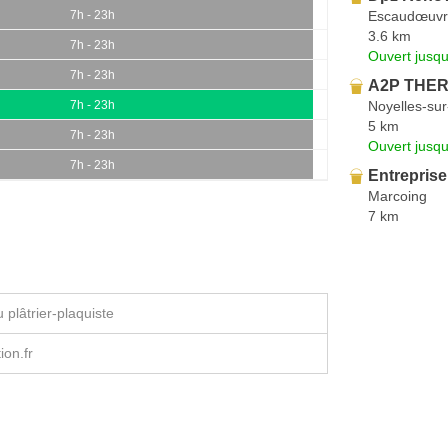
Escaudœuvr
7h - 23h
3.6 km
7h - 23h
Ouvert jusqu
7h - 23h
A2P THER
Noyelles-su
7h - 23h
5 km
7h - 23h
Ouvert jusqu
7h - 23h
Entrepris
Marcoing
7 km
plâtrier-plaquiste
ion.fr