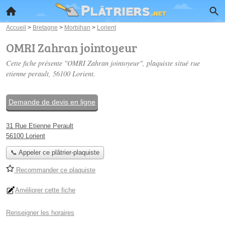
Accueil
>
Bretagne
>
Morbihan
>
Lorient
OMRI Zahran jointoyeur
Cette fiche présente "OMRI Zahran jointoyeur", plaquiste situé
rue
etienne perault
, 56100 Lorient.
Demande de devis en ligne
31 Rue Etienne Perault
56100 Lorient
📞 Appeler ce plâtrier-plaquiste
Recommander ce plaquiste
Améliorer cette fiche
Renseigner les horaires