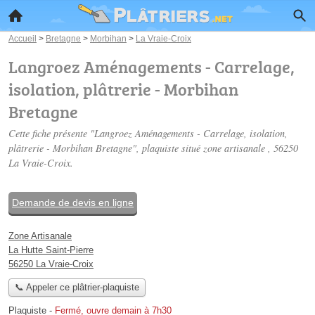
Accueil
>
Bretagne
>
Morbihan
>
La Vraie-Croix
Langroez Aménagements - Carrelage,
isolation, plâtrerie - Morbihan
Bretagne
Cette fiche présente "Langroez Aménagements - Carrelage, isolation,
plâtrerie - Morbihan Bretagne", plaquiste situé
zone artisanale
, 56250
La Vraie-Croix.
Demande de devis en ligne
Zone Artisanale
La Hutte Saint-Pierre
56250 La Vraie-Croix
📞 Appeler ce plâtrier-plaquiste
Plaquiste
-
Fermé, ouvre demain à 7h30