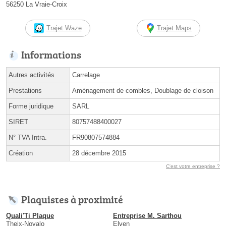
56250 La Vraie-Croix
Trajet Waze
Trajet Maps
Informations
Autres activités
Carrelage
Prestations
Aménagement de combles, Doublage de cloison
Forme juridique
SARL
SIRET
80757488400027
N° TVA Intra.
FR90807574884
Création
28 décembre 2015
C'est votre entreprise ?
Plaquistes à proximité
Quali'Ti Plaque
Entreprise M. Sarthou
Theix-Noyalo
Elven