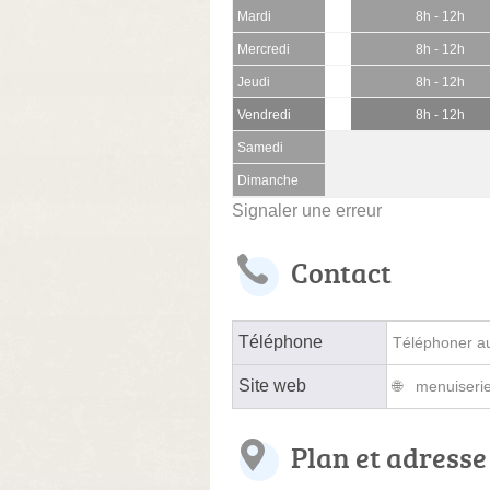
Mardi
8h - 12h
Mercredi
8h - 12h
Jeudi
8h - 12h
Vendredi
8h - 12h
Samedi
Dimanche
Signaler une erreur
Contact
Téléphone
Téléphoner au 
Site web
menuiserie.
Plan et adresse