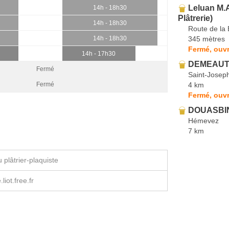
Leluan M.
14h - 18h30
Plâtrerie)
14h - 18h30
Route de la 
345 mètres
14h - 18h30
Fermé, ouvr
14h - 17h30
DEMEAUTI
Fermé
Saint-Josep
4 km
Fermé
Fermé, ouvr
DOUASBIN
Hémevez
7 km
plâtrier-plaquiste
liot.free.fr