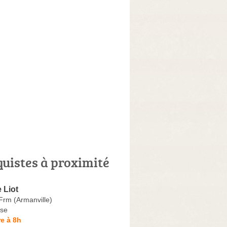
quistes à proximité
 Liot
Frm (Armanville)
se
e à 8h