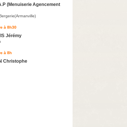
A.P (Menuiserie Agencement
Bergerie(Armanville)
e à 8h30
S Jérémy
h
e à 8h
 Christophe