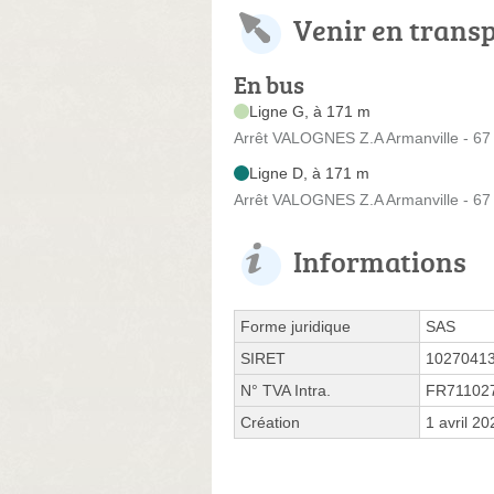
Venir en trans
En bus
Ligne G, à 171 m
Arrêt VALOGNES Z.A Armanville - 67
Ligne D, à 171 m
Arrêt VALOGNES Z.A Armanville - 67
Informations
Forme juridique
SAS
SIRET
1027041
N° TVA Intra.
FR71102
Création
1 avril 20