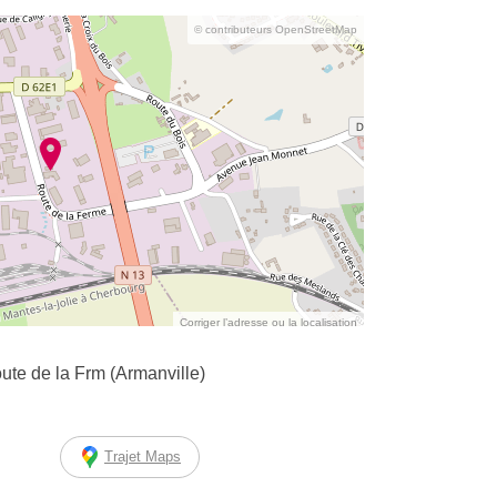
© contributeurs OpenStreetMap
Corriger l’adresse ou la localisation
ute de la Frm (Armanville)
Trajet Maps