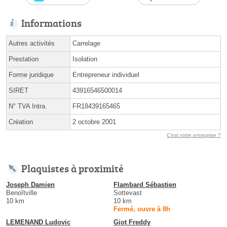
Informations
Autres activités
Carrelage
Prestation
Isolation
Forme juridique
Entrepreneur individuel
SIRET
43916546500014
N° TVA Intra.
FR18439165465
Création
2 octobre 2001
C'est votre entreprise ?
Plaquistes à proximité
Joseph Damien
Flambard Sébastien
Benoîtville
Sottevast
10 km
10 km
Fermé, ouvre à 8h
LEMENAND Ludovic
Giot Freddy