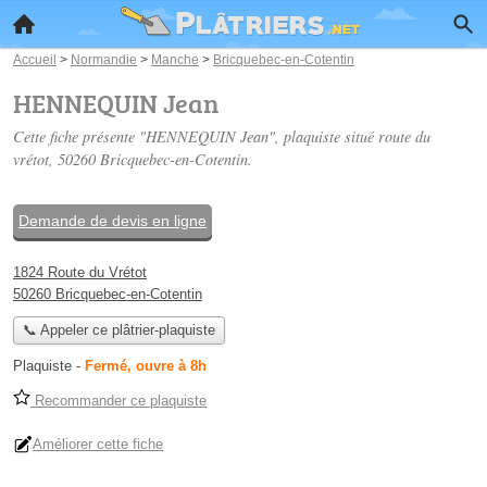
Accueil
>
Normandie
>
Manche
>
Bricquebec-en-Cotentin
HENNEQUIN Jean
Cette fiche présente "HENNEQUIN Jean", plaquiste situé
route du
vrétot
, 50260 Bricquebec-en-Cotentin.
Demande de devis en ligne
1824 Route du Vrétot
50260 Bricquebec-en-Cotentin
📞 Appeler ce plâtrier-plaquiste
Plaquiste
-
Fermé, ouvre à 8h
Recommander ce plaquiste
Améliorer cette fiche