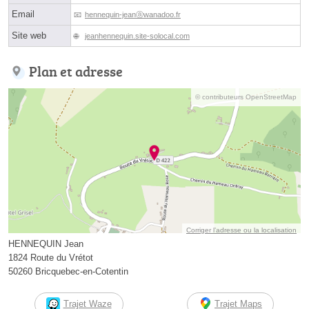
Email
hennequin-jeanⓐwanadoo.fr
Site web
jeanhennequin.site-solocal.com
Plan et adresse
© contributeurs OpenStreetMap
Corriger l’adresse ou la localisation
HENNEQUIN Jean
1824 Route du Vrétot
50260 Bricquebec-en-Cotentin
Trajet Waze
Trajet Maps