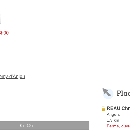
 8h00
lemy-d'Anjou
Pla
REAU Chr
Angers
1.9 km
Fermé, ouvr
8h - 19h