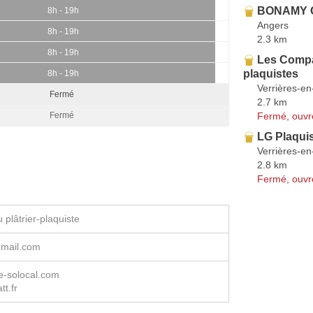
BONAMY C
8h - 19h
Angers
8h - 19h
2.3 km
8h - 19h
Les Compa
plaquistes
8h - 19h
Verrières-en
Fermé
2.7 km
Fermé, ouvr
Fermé
LG Plaqui
Verrières-en
2.8 km
Fermé, ouvr
plâtrier-plaquiste
gmail.com
te-solocal.com
tt.fr