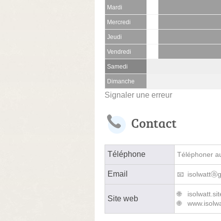
Mardi
Mercredi
Jeudi
Vendredi
Samedi
Dimanche
Signaler une erreur
Contact
Téléphone
Téléphoner au 
Email
isolwattⓐ
isolwatt.si
Site web
www.isolwa