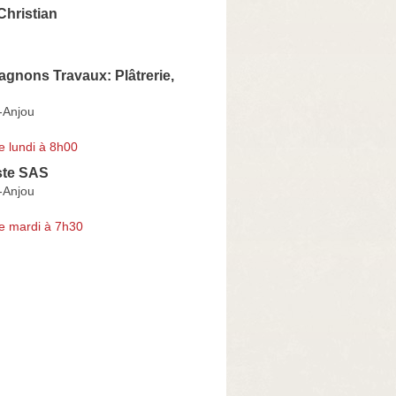
hristian
gnons Travaux: Plâtrerie,
-Anjou
e lundi à 8h00
ste SAS
-Anjou
e mardi à 7h30