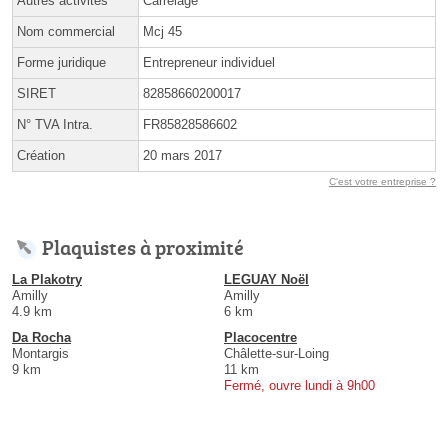
Autres activités
Carrelage
Nom commercial
Mcj 45
Forme juridique
Entrepreneur individuel
SIRET
82858660200017
N° TVA Intra.
FR85828586602
Création
20 mars 2017
C'est votre entreprise ?
Plaquistes à proximité
La Plakotry
LEGUAY Noël
Amilly
Amilly
4.9 km
6 km
Da Rocha
Placocentre
Montargis
Châlette-sur-Loing
9 km
11 km
Fermé, ouvre lundi à 9h00