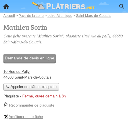
Accueil
>
Pays de la Loire
>
Loire-Atlantique
>
Saint-Mars-de-Coutais
Mathieu Sorin
Cette fiche présente "Mathieu Sorin", plaquiste situé
rue du pally
, 44680
Saint-Mars-de-Coutais.
Demande de devis en ligne
10 Rue du Pally
44680 Saint-Mars-de-Coutais
📞 Appeler ce plâtrier-plaquiste
Plaquiste
-
Fermé, ouvre demain à 8h
Recommander ce plaquiste
Améliorer cette fiche