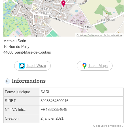
Corriger l’adresse ou la localisation
Mathieu Sorin
10 Rue du Pally
44680 Saint-Mars-de-Coutais
Trajet Waze
Trajet Maps
Informations
Forme juridique
SARL
SIRET
89235464800016
N° TVA Intra.
FR47892354648
Création
2 janvier 2021
C'est votre entreprise ?