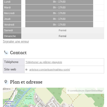
Lundi
8h - 17h30
Mardi
8h - 17h30
Mercredi
8h - 17h30
Jeudi
8h - 17h30
Vendredi
8h - 17h30
Samedi
Fermé
Dimanche
Fermé
Signaler une erreur
Contact
Téléphone
Téléphoner au plâtrier-plaquiste
Site web
artivisor.com/artisan/mathieu-sorin/
Plan et adresse
© contributeurs OpenStreetMap