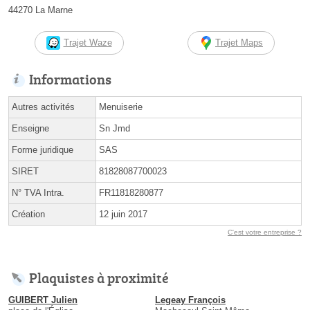
44270 La Marne
Trajet Waze
Trajet Maps
Informations
Autres activités
Menuiserie
Enseigne
Sn Jmd
Forme juridique
SAS
SIRET
81828087700023
N° TVA Intra.
FR11818280877
Création
12 juin 2017
C'est votre entreprise ?
Plaquistes à proximité
GUIBERT Julien
Legeay François