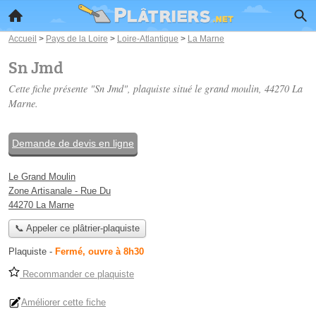
Accueil
>
Pays de la Loire
>
Loire-Atlantique
>
La Marne
Sn Jmd
Cette fiche présente "Sn Jmd", plaquiste situé
le grand moulin
, 44270 La
Marne.
Demande de devis en ligne
Le Grand Moulin
Zone Artisanale - Rue Du
44270 La Marne
📞 Appeler ce plâtrier-plaquiste
Plaquiste
-
Fermé, ouvre à 8h30
Recommander ce plaquiste
Améliorer cette fiche