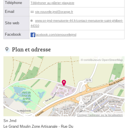
Téléphone
Téléphoner au plâtrier-plaquiste
Email
ste.nouvelle.jmdⓐorange.fr
www.sn-jmd-menuiserie-44.fr/contact-menuiserie-saint-philbert-
Site web
44310
Facebook
facebook.com/stenouvellejmd
Plan et adresse
© contributeurs OpenStreetMap
Corriger l’adresse ou la localisation
Sn Jmd
Le Grand Moulin Zone Artisanale - Rue Du