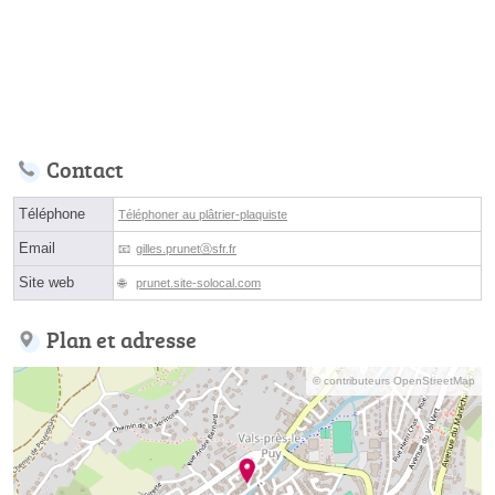
Contact
Téléphone
Téléphoner au plâtrier-plaquiste
Email
gilles.prunetⓐsfr.fr
Site web
prunet.site-solocal.com
Plan et adresse
© contributeurs OpenStreetMap