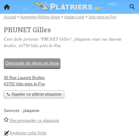
Accueil
>
Auvergne-Rhône-Alpes
>
Haute-Loire
>
Vals-près-le-Puy
PRUNET Gilles
Cette fiche présente "PRUNET Gilles", plaquiste situé
rue laurent
brolles
, 43750 Vals-près-le-Puy.
Demande de devis en ligne
30 Rue Laurent Brolles
43750 Vals-près-le-Puy
📞 Appeler ce plâtrier-plaquiste
Services :
plaquiste
Recommander ce plaquiste
Améliorer cette fiche