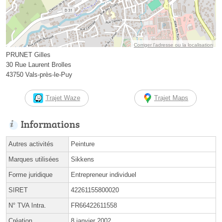
Corriger l’adresse ou la localisation
PRUNET Gilles
30 Rue Laurent Brolles
43750 Vals-près-le-Puy
Trajet Waze
Trajet Maps
Informations
Autres activités
Peinture
Marques utilisées
Sikkens
Forme juridique
Entrepreneur individuel
SIRET
42261155800020
N° TVA Intra.
FR66422611558
Création
8 janvier 2002