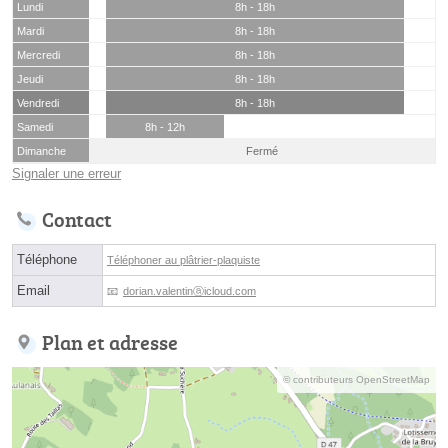
Lundi
8h - 18h
Mardi
8h - 18h
Mercredi
8h - 18h
Jeudi
8h - 18h
Vendredi
8h - 18h
Samedi
8h - 12h
Dimanche
Fermé
Signaler une erreur
Contact
Téléphone
Téléphoner au plâtrier-plaquiste
Email
dorian.valentinⓐicloud.com
Plan et adresse
© contributeurs OpenStreetMap