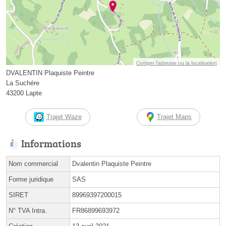
Corriger l’adresse ou la localisation
DVALENTIN Plaquiste Peintre
La Suchére
43200 Lapte
Trajet Waze
Trajet Maps
Informations
Nom commercial
Dvalentin Plaquiste Peintre
Forme juridique
SAS
SIRET
89969397200015
N° TVA Intra.
FR86899693972