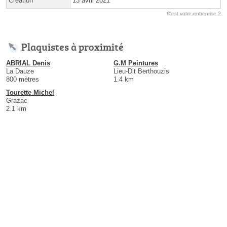
Création
13 avril 2021
C'est votre entreprise ?
Plaquistes à proximité
ABRIAL Denis
G.M Peintures
La Dauze
Lieu-Dit Berthouzis
800 mètres
1.4 km
Tourette Michel
Grazac
2.1 km