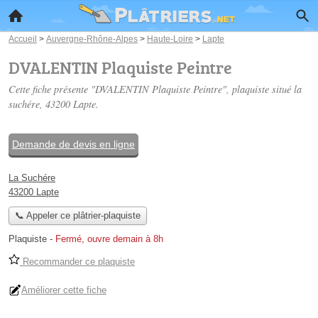
Accueil
>
Auvergne-Rhône-Alpes
>
Haute-Loire
>
Lapte
DVALENTIN Plaquiste Peintre
Cette fiche présente "DVALENTIN Plaquiste Peintre", plaquiste situé
la
suchére
, 43200 Lapte.
Demande de devis en ligne
La Suchére
43200 Lapte
📞 Appeler ce plâtrier-plaquiste
Plaquiste
-
Fermé, ouvre demain à 8h
Recommander ce plaquiste
Améliorer cette fiche