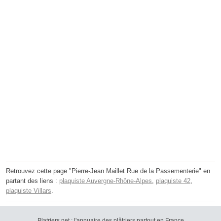
Retrouvez cette page "Pierre-Jean Maillet Rue de la Passementerie" en
partant des liens :
plaquiste Auvergne-Rhône-Alpes
,
plaquiste 42
,
plaquiste Villars
.
Platriers.net : l'annuaire des plâtriers partout en France