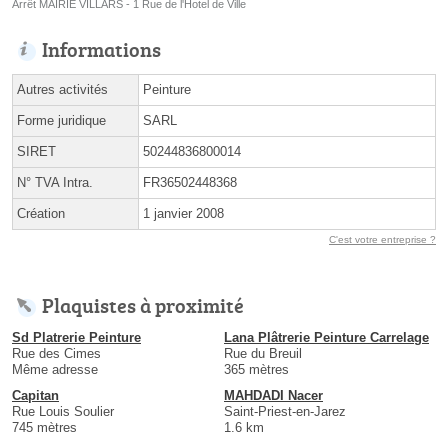
Arrêt MAIRIE VILLARS - 1 Rue de l'Hotel de Ville
Informations
Autres activités
Peinture
Forme juridique
SARL
SIRET
50244836800014
N° TVA Intra.
FR36502448368
Création
1 janvier 2008
C'est votre entreprise ?
Plaquistes à proximité
Sd Platrerie Peinture
Lana Plâtrerie Peinture Carrelage
Rue des Cimes
Rue du Breuil
Même adresse
365 mètres
Capitan
MAHDADI Nacer
Rue Louis Soulier
Saint-Priest-en-Jarez
745 mètres
1.6 km