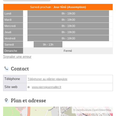
Samedi prochain :
Jour férié (Assomption)
Lundi
8h - 19h30
Mardi
8h - 19h30
Mercredi
8h - 19h30
Jeudi
8h - 19h30
Vendredi
8h - 19h30
Samedi
9h - 13h
Dimanche
Fermé
Signaler une erreur
Contact
Téléphone
Téléphoner au plâtrier-plaquiste
Site web
www.pierrejeanmaillet.fr
Plan et adresse
© contributeurs OpenStreetMap