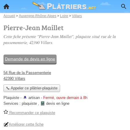
Accueil
>
Auvergne-Rhône-Alpes
>
Loire
>
Villars
Pierre-Jean Maillet
Cette fiche présente "Pierre-Jean Maillet", plaquiste situé
rue de la
passementerie
, 42390 Villars.
Demande de devis en ligne
54 Rue de la Passementerie
42390 Villars
📞 Appeler ce plâtrier-plaquiste
Plaquiste -
artisan
-
Fermé, ouvre demain à 8h
Services :
plaquiste
,
devis en ligne
Recommander ce plaquiste
Améliorer cette fiche