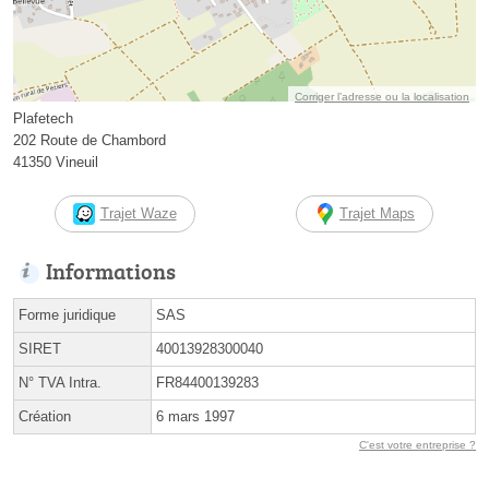
Corriger l’adresse ou la localisation
Plafetech
202 Route de Chambord
41350 Vineuil
Trajet Waze
Trajet Maps
Informations
Forme juridique
SAS
SIRET
40013928300040
N° TVA Intra.
FR84400139283
Création
6 mars 1997
C'est votre entreprise ?