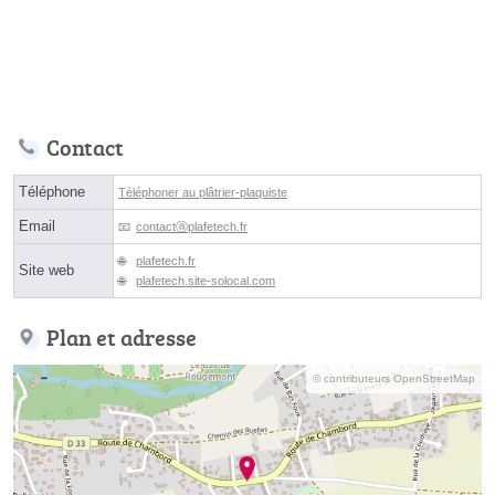
Contact
Téléphone
Téléphoner au plâtrier-plaquiste
Email
contactⓐplafetech.fr
plafetech.fr
Site web
plafetech.site-solocal.com
Plan et adresse
© contributeurs OpenStreetMap