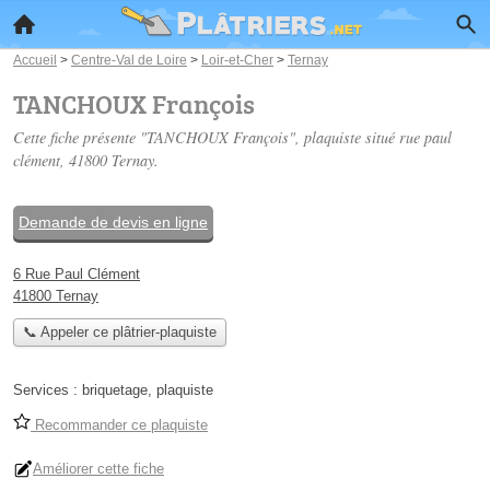
Accueil
>
Centre-Val de Loire
>
Loir-et-Cher
>
Ternay
TANCHOUX François
Cette fiche présente "TANCHOUX François", plaquiste situé
rue paul
clément
, 41800 Ternay.
Demande de devis en ligne
6 Rue Paul Clément
41800 Ternay
📞 Appeler ce plâtrier-plaquiste
Services :
briquetage
,
plaquiste
Recommander ce plaquiste
Améliorer cette fiche