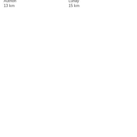
Authon
Lunay
13 km
15 km