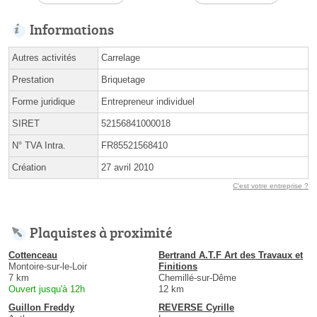
Informations
Autres activités
Carrelage
Prestation
Briquetage
Forme juridique
Entrepreneur individuel
SIRET
52156841000018
N° TVA Intra.
FR85521568410
Création
27 avril 2010
C'est votre entreprise ?
Plaquistes à proximité
Cottenceau
Bertrand A.T.F Art des Travaux et
Montoire-sur-le-Loir
Finitions
7 km
Chemillé-sur-Dême
Ouvert jusqu'à 12h
12 km
Guillon Freddy
REVERSE Cyrille