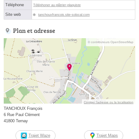
Téléphone
Téléphoner au plâtrier-plaquiste
Site web
tanchouxfrancois.site-solocal.com
Plan et adresse
© contributeurs OpenStreetMap
Corriger l’adresse ou la localisation
TANCHOUX François
6 Rue Paul Clément
41800 Ternay
Trajet Waze
Trajet Maps