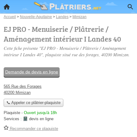
Accueil
>
Nouvelle-Aquitaine
>
Landes
>
Mimizan
EJ PRO - Menuiserie / Plâtrerie /
Aménagement intérieur I Landes 40
Cette fiche présente "EJ PRO - Menuiserie / Plâtrerie / Aménagement
intérieur I Landes 40", plaquiste situé
rue des forages
, 40200 Mimizan.
Demande de devis en ligne
565 Rue des Forages
40200 Mimizan
📞 Appeler ce plâtrier-plaquiste
Plaquiste
-
Ouvert jusqu'à 18h
Services :
devis en ligne
Recommander ce plaquiste