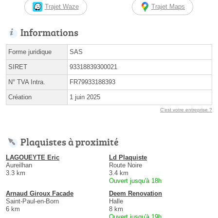
Trajet Waze
Trajet Maps
Informations
Forme juridique
SAS
SIRET
93318839300021
N° TVA Intra.
FR79933188393
Création
1 juin 2025
C'est votre entreprise ?
Plaquistes à proximité
LAGOUEYTE Eric
Ld Plaquiste
Aureilhan
Route Noire
3.3 km
3.4 km
Ouvert jusqu'à 18h
Arnaud Giroux Facade
Deem Renovation
Saint-Paul-en-Born
Halle
6 km
8 km
Ouvert jusqu'à 19h