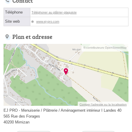
Contact
Téléphone
Téléphoner au plâtrier-plaquiste
Site web
www.ej-pro.com
Plan et adresse
© contributeurs OpenStreetMap
Corriger l’adresse ou la localisation
EJ PRO - Menuiserie / Plâtrerie / Aménagement intérieur I Landes 40
565 Rue des Forages
40200 Mimizan