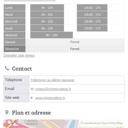
Lundi
8h - 12h
13h30 - 17h
Mardi
8h - 12h
13h30 - 17h
Mercredi
8h - 12h
13h30 - 17h
Jeudi
8h - 12h
13h30 - 17h
Vendredi
8h - 13h
Samedi
Fermé
Dimanche
Fermé
Signaler une erreur
Contact
Téléphone
Téléphoner au plâtrier-plaquiste
Email
contactⓐcgrenovations.fr
Site web
www.cgrenovations.fr
Plan et adresse
© contributeurs OpenStreetMap