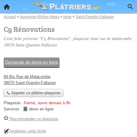
Accueil
>
Auvergne-Rhône-Alpes
>
Isère
>
Saint-Quentin-Fallavier
Cg Rénovations
Cette fiche présente "Cg Rénovations", plaquiste situé
rue de malacombe
,
38070 Saint-Quentin-Fallavier.
Demande de devis en ligne
69 Bis Rue de Malacombe
38070 Saint-Quentin-Fallavier
📞 Appeler ce plâtrier-plaquiste
Plaquiste
-
Fermé, ouvre demain à 8h
Services :
devis en ligne
Recommander ce plaquiste
Améliorer cette fiche