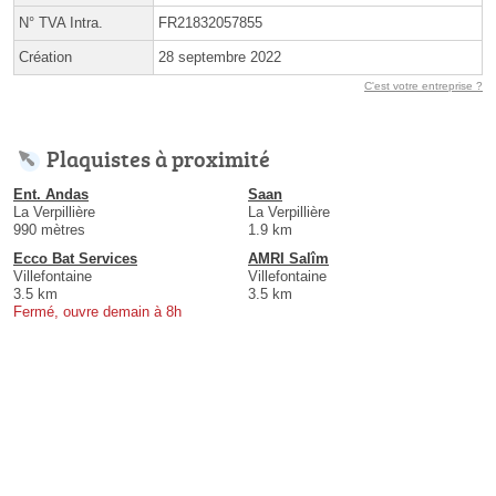
N° TVA Intra.
FR21832057855
Création
28 septembre 2022
C'est votre entreprise ?
Plaquistes à proximité
Ent. Andas
Saan
La Verpillière
La Verpillière
990 mètres
1.9 km
Ecco Bat Services
AMRI Salîm
Villefontaine
Villefontaine
3.5 km
3.5 km
Fermé, ouvre demain à 8h