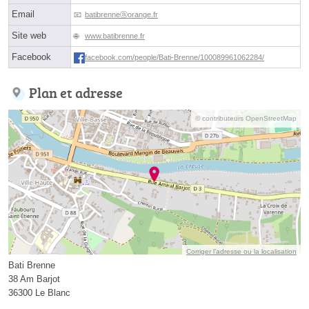
Email
batibrenneⓐorange.fr
Site web
www.batibrenne.fr
Facebook
facebook.com/people/Bati-Brenne/100089961062284/
Plan et adresse
© contributeurs OpenStreetMap
Corriger l’adresse ou la localisation
Bati Brenne
38 Am Barjot
36300 Le Blanc