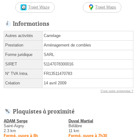
Trajet Waze
Trajet Maps
Informations
Autres activités
Carrelage
Prestation
Aménagement de combles
Forme juridique
SARL
SIRET
51147078300016
N° TVA Intra.
FR13511470783
Création
14 avril 2009
C'est votre entreprise ?
Plaquistes à proximité
ADAM Serge
Duval Martial
Saint-Aigny
Bélâbre
2.3 km
11 km
Fermé, ouvre à 8h
Fermé, ouvre à 7h30