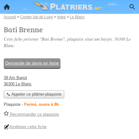
Accueil
>
Centre-Val de Loire
>
Indre
>
Le Blanc
Bati Brenne
Cette fiche présente "Bati Brenne", plaquiste situé
am barjot
, 36300 Le
Blanc.
Demande de devis en ligne
38 Am Barjot
36300 Le Blanc
📞 Appeler ce plâtrier-plaquiste
Plaquiste
-
Fermé, ouvre à 8h
Recommander ce plaquiste
Améliorer cette fiche