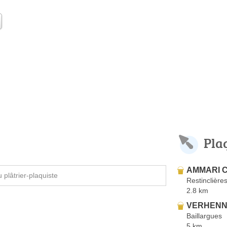
Pla
AMMARI C
plâtrier-plaquiste
Restinclière
2.8 km
VERHENN
Baillargues
5 km