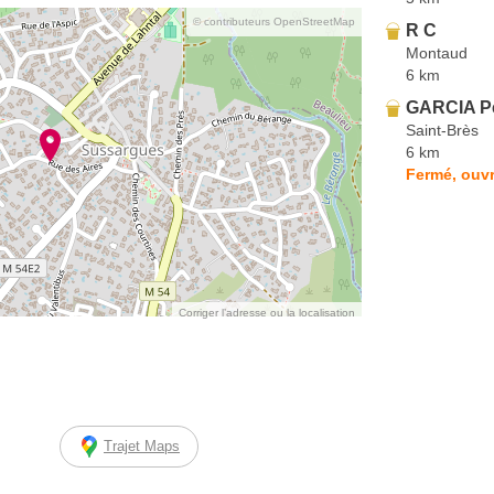
© contributeurs OpenStreetMap
R C
Montaud
6 km
GARCIA P
Saint-Brès
6 km
Fermé, ouvr
Corriger l’adresse ou la localisation
Trajet Maps