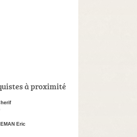
quistes à proximité
herif
s
EMAN Eric