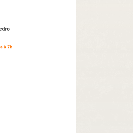
edro
e à 7h