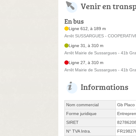
Venir en trans
En bus
Ligne 612, à 189 m
Arrêt SUSSARGUES - COOPERATIVE -
Ligne 31, à 310 m
Arrêt Mairie de Sussargues - 41b Gr
Ligne 27, à 310 m
Arrêt Mairie de Sussargues - 41b Gr
Informations
Nom commercial
Gb Placo
Forme juridique
Entrepren
SIRET
8278620
N° TVA Intra.
FR19827