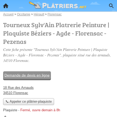
Accueil
>
Occitanie
>
Hérault
>
Florensac
Tourneux Sylv'Ain Platrerie Peinture |
Plaquiste Béziers - Agde - Florensac -
Pezenas
Cette fiche présente "Tourneux Sylv'Ain Platrerie Peinture | Plaquiste
Béziers - Agde - Florensac - Pezenas", plaquiste situé
rue des arnauds
,
34510 Florensac.
Demande de devis en ligne
18 Rue des Arnauds
34510 Florensac
📞 Appeler ce plâtrier-plaquiste
Plaquiste
-
Fermé, ouvre demain à 8h