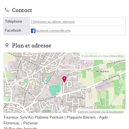
Contact
Téléphone
Téléphoner au plâtrier-plaquiste
Facebook
facebook.com/profile.php
Plan et adresse
© contributeurs OpenStreetMap
Corriger l’adresse ou la localisation
Tourneux Sylv'Ain Platrerie Peinture | Plaquiste Béziers - Agde -
Florensac - Pezenas
18 Rue des Arnauds