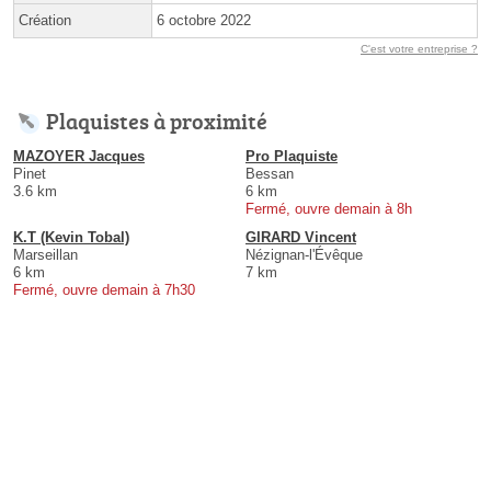
Création
6 octobre 2022
C'est votre entreprise ?
Plaquistes à proximité
MAZOYER Jacques
Pro Plaquiste
Pinet
Bessan
3.6 km
6 km
Fermé, ouvre demain à 8h
K.T (Kevin Tobal)
GIRARD Vincent
Marseillan
Nézignan-l'Évêque
6 km
7 km
Fermé, ouvre demain à 7h30