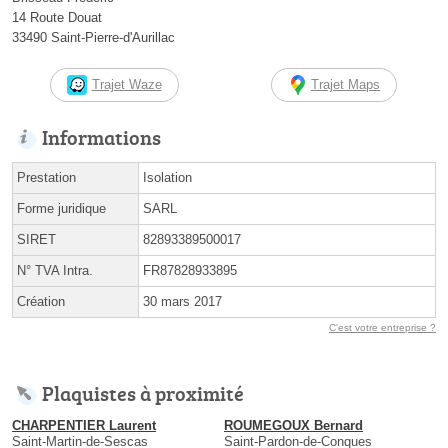
14 Route Douat
33490 Saint-Pierre-d'Aurillac
Trajet Waze
Trajet Maps
Informations
Prestation
Isolation
Forme juridique
SARL
SIRET
82893389500017
N° TVA Intra.
FR87828933895
Création
30 mars 2017
C'est votre entreprise ?
Plaquistes à proximité
CHARPENTIER Laurent
ROUMEGOUX Bernard
Saint-Martin-de-Sescas
Saint-Pardon-de-Conques