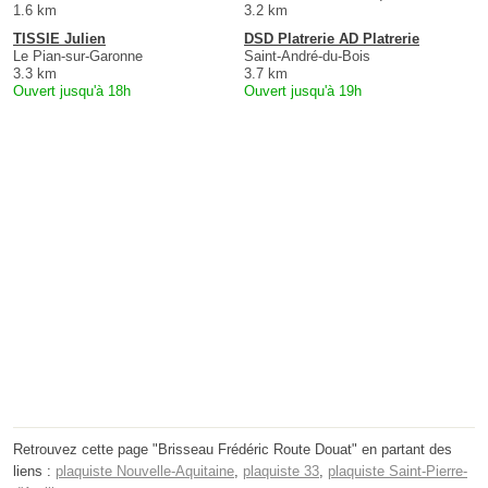
1.6 km
3.2 km
TISSIE Julien
DSD Platrerie AD Platrerie
Le Pian-sur-Garonne
Saint-André-du-Bois
3.3 km
3.7 km
Ouvert jusqu'à 18h
Ouvert jusqu'à 19h
Retrouvez cette page "Brisseau Frédéric Route Douat" en partant des
liens :
plaquiste Nouvelle-Aquitaine
,
plaquiste 33
,
plaquiste Saint-Pierre-