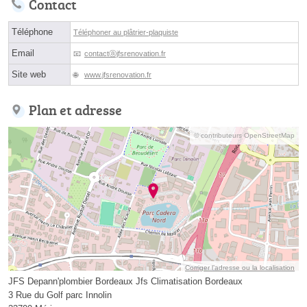
Contact
Téléphone
Téléphoner au plâtrier-plaquiste
Email
contactⓐjfsrenovation.fr
Site web
www.jfsrenovation.fr
Plan et adresse
© contributeurs OpenStreetMap
Corriger l’adresse ou la localisation
JFS Depann'plombier Bordeaux Jfs Climatisation Bordeaux
3 Rue du Golf parc Innolin