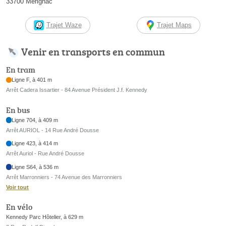
33700 Mérignac
Trajet Waze
Trajet Maps
Venir en transports en commun
En tram
Ligne F, à 401 m
Arrêt Cadera Issartier - 84 Avenue Président J.f. Kennedy
En bus
Ligne 704, à 409 m
Arrêt AURIOL - 14 Rue André Dousse
Ligne 423, à 414 m
Arrêt Auriol - Rue André Dousse
Ligne S64, à 536 m
Arrêt Marronniers - 74 Avenue des Marronniers
Voir tout
En vélo
Kennedy Parc Hôtelier, à 629 m