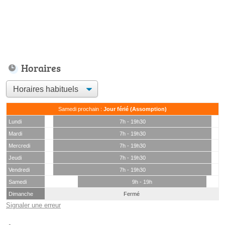
Horaires
Samedi prochain :
Jour férié (Assomption)
Lundi
7h - 19h30
Mardi
7h - 19h30
Mercredi
7h - 19h30
Jeudi
7h - 19h30
Vendredi
7h - 19h30
Samedi
9h - 19h
Dimanche
Fermé
Signaler une erreur