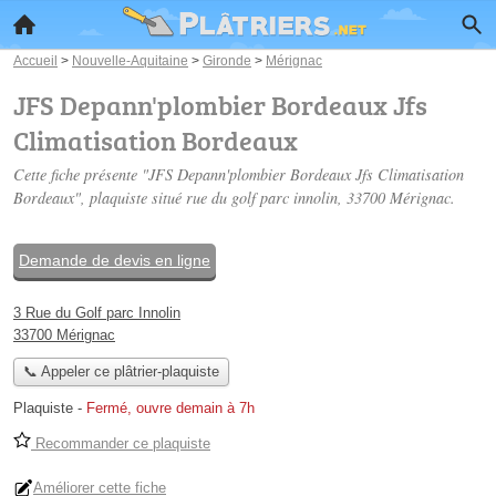
Accueil
>
Nouvelle-Aquitaine
>
Gironde
>
Mérignac
JFS Depann'plombier Bordeaux Jfs
Climatisation Bordeaux
Cette fiche présente "JFS Depann'plombier Bordeaux Jfs Climatisation
Bordeaux", plaquiste situé
rue du golf parc innolin
, 33700 Mérignac.
Demande de devis en ligne
3 Rue du Golf parc Innolin
33700 Mérignac
📞 Appeler ce plâtrier-plaquiste
Plaquiste
-
Fermé, ouvre demain à 7h
Recommander ce plaquiste
Améliorer cette fiche