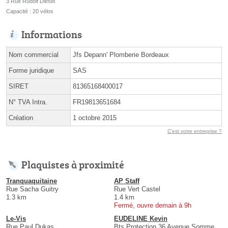
3 Rue Rudolf Diesel
Capacité : 20 vélos
Informations
Nom commercial
Jfs Depann' Plomberie Bordeaux
Forme juridique
SAS
SIRET
81365168400017
N° TVA Intra.
FR19813651684
Création
1 octobre 2015
C'est votre entreprise ?
Plaquistes à proximité
Tranquaquitaine
AP Staff
Rue Sacha Guitry
Rue Vert Castel
1.3 km
1.4 km
Fermé, ouvre demain à 9h
Le-Vis
EUDELINE Kevin
Rue Paul Dukas
Bts Protection 36 Avenue Somme