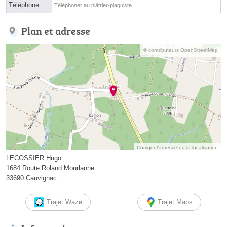
Téléphone
Téléphoner au plâtrier-plaquiste
Plan et adresse
© contributeurs OpenStreetMap
Corriger l’adresse ou la localisation
LECOSSIER Hugo
1684 Route Roland Mourlanne
33690 Cauvignac
Trajet Waze
Trajet Maps