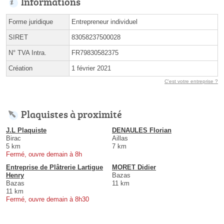
Informations
Forme juridique
Entrepreneur individuel
SIRET
83058237500028
N° TVA Intra.
FR79830582375
Création
1 février 2021
C'est votre entreprise ?
Plaquistes à proximité
J.L Plaquiste
DENAULES Florian
Birac
Aillas
5 km
7 km
Fermé, ouvre demain à 8h
Entreprise de Plâtrerie Lartigue
MORET Didier
Henry
Bazas
Bazas
11 km
11 km
Fermé, ouvre demain à 8h30