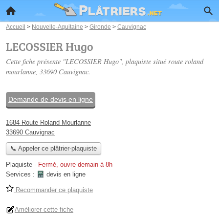
Accueil
>
Nouvelle-Aquitaine
>
Gironde
>
Cauvignac
LECOSSIER Hugo
Cette fiche présente "LECOSSIER Hugo", plaquiste situé
route roland
mourlanne
, 33690 Cauvignac.
Demande de devis en ligne
1684 Route Roland Mourlanne
33690 Cauvignac
📞 Appeler ce plâtrier-plaquiste
Plaquiste
-
Fermé, ouvre demain à 8h
Services :
devis en ligne
Recommander ce plaquiste
Améliorer cette fiche