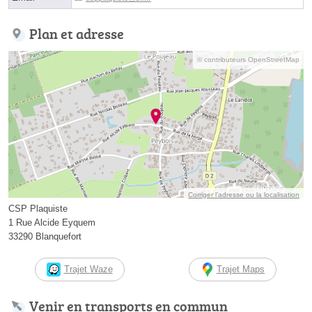
Plan et adresse
© contributeurs OpenStreetMap
Corriger l’adresse ou la localisation
CSP Plaquiste
1 Rue Alcide Eyquem
33290 Blanquefort
Trajet Waze
Trajet Maps
Venir en transports en commun