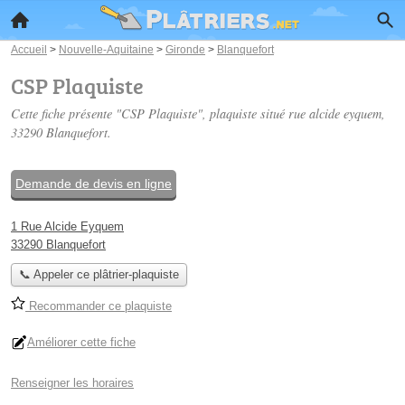
Accueil
>
Nouvelle-Aquitaine
>
Gironde
>
Blanquefort
CSP Plaquiste
Cette fiche présente "CSP Plaquiste", plaquiste situé
rue alcide eyquem
,
33290 Blanquefort.
Demande de devis en ligne
1 Rue Alcide Eyquem
33290 Blanquefort
📞 Appeler ce plâtrier-plaquiste
Recommander ce plaquiste
Améliorer cette fiche
Renseigner les horaires