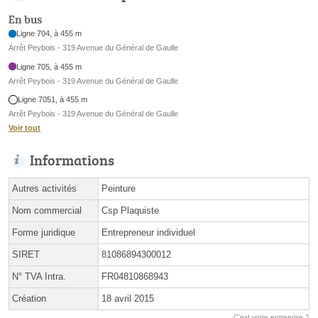
En bus
Ligne 704, à 455 m
Arrêt Peybois - 319 Avenue du Général de Gaulle
Ligne 705, à 455 m
Arrêt Peybois - 319 Avenue du Général de Gaulle
Ligne 7051, à 455 m
Arrêt Peybois - 319 Avenue du Général de Gaulle
Voir tout
Informations
Autres activités
Peinture
Nom commercial
Csp Plaquiste
Forme juridique
Entrepreneur individuel
SIRET
81086894300012
N° TVA Intra.
FR04810868943
Création
18 avril 2015
C'est votre entreprise ?