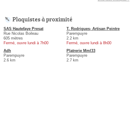
Plaquistes à proximité
SAS Hautefaye Presat
T. Rodrigues- Artisan Peintre
Rue Nicolas Boileau
Parempuyre
605 mètres
2.2 km
Fermé, ouvre lundi à 7h00
Fermé, ouvre lundi à 8h00
Adh
Platrerie Mml33
Parempuyre
Parempuyre
2.6 km
2.7 km