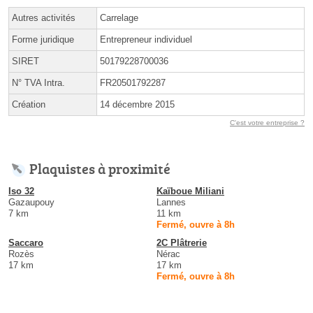
Autres activités
Carrelage
Forme juridique
Entrepreneur individuel
SIRET
50179228700036
N° TVA Intra.
FR20501792287
Création
14 décembre 2015
C'est votre entreprise ?
Plaquistes à proximité
Iso 32
Kaïboue Miliani
Gazaupouy
Lannes
7 km
11 km
Fermé, ouvre à 8h
Saccaro
2C Plâtrerie
Rozès
Nérac
17 km
17 km
Fermé, ouvre à 8h