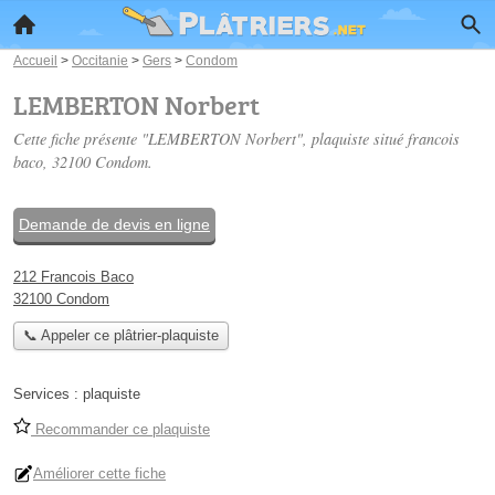
Accueil
>
Occitanie
>
Gers
>
Condom
LEMBERTON Norbert
Cette fiche présente "LEMBERTON Norbert", plaquiste situé
francois
baco
, 32100 Condom.
Demande de devis en ligne
212 Francois Baco
32100 Condom
📞 Appeler ce plâtrier-plaquiste
Services :
plaquiste
Recommander ce plaquiste
Améliorer cette fiche