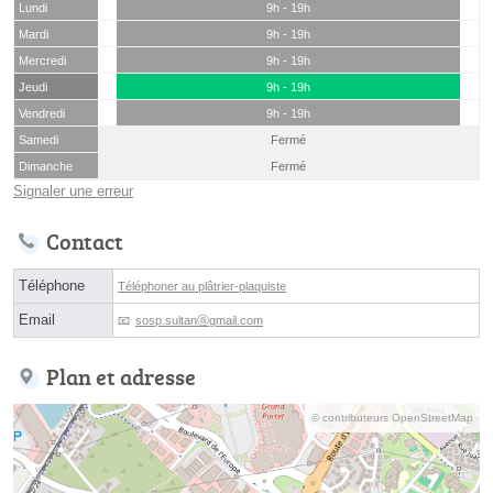
Lundi
9h - 19h
Mardi
9h - 19h
Mercredi
9h - 19h
Jeudi
9h - 19h
Vendredi
9h - 19h
Samedi
Fermé
Dimanche
Fermé
Signaler une erreur
Contact
Téléphone
Téléphoner au plâtrier-plaquiste
Email
sosp.sultanⓐgmail.com
Plan et adresse
© contributeurs OpenStreetMap