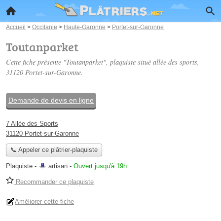
Accueil
>
Occitanie
>
Haute-Garonne
>
Portet-sur-Garonne
Toutanparket
Cette fiche présente "Toutanparket", plaquiste situé
allée des sports
,
31120 Portet-sur-Garonne.
Demande de devis en ligne
7 Allée des Sports
31120 Portet-sur-Garonne
📞 Appeler ce plâtrier-plaquiste
Plaquiste -
artisan
-
Ouvert jusqu'à 19h
Recommander ce plaquiste
Améliorer cette fiche