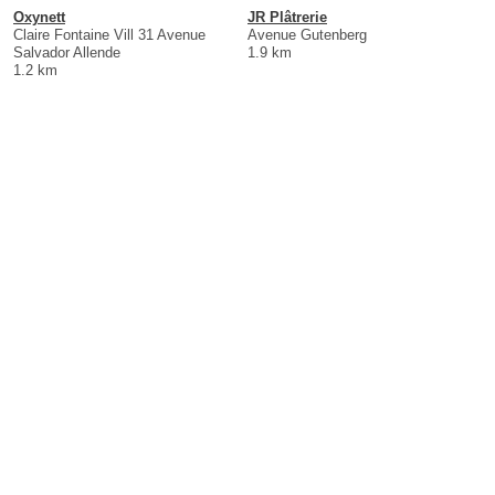
Oxynett
JR Plâtrerie
Claire Fontaine Vill 31 Avenue
Avenue Gutenberg
Salvador Allende
1.9 km
1.2 km