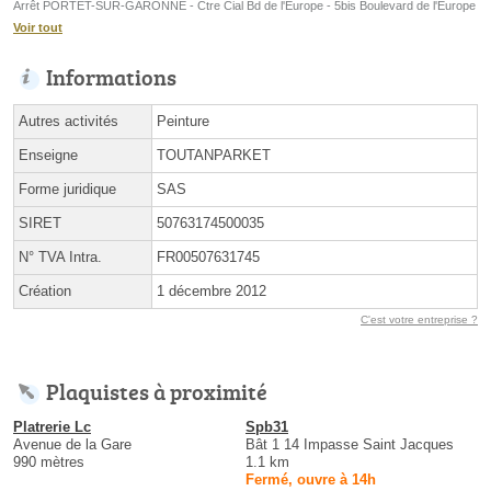
Arrêt PORTET-SUR-GARONNE - Ctre Cial Bd de l'Europe - 5bis Boulevard de l'Europe
Voir tout
Informations
Autres activités
Peinture
Enseigne
TOUTANPARKET
Forme juridique
SAS
SIRET
50763174500035
N° TVA Intra.
FR00507631745
Création
1 décembre 2012
C'est votre entreprise ?
Plaquistes à proximité
Platrerie Lc
Spb31
Avenue de la Gare
Bât 1 14 Impasse Saint Jacques
990 mètres
1.1 km
Fermé, ouvre à 14h