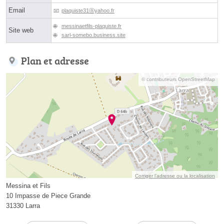
Email
plaquiste31ⓐyahoo.fr
messinaetfils-plaquiste.fr
Site web
sarl-somebo.business.site
Plan et adresse
© contributeurs OpenStreetMap
Corriger l’adresse ou la localisation
Messina et Fils
10 Impasse de Piece Grande
31330 Larra