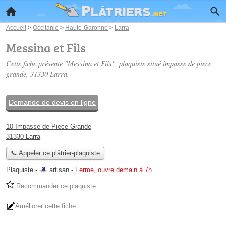
Accueil
>
Occitanie
>
Haute-Garonne
>
Larra
Messina et Fils
Cette fiche présente "Messina et Fils", plaquiste situé
impasse de piece
grande
, 31330 Larra.
Demande de devis en ligne
10 Impasse de Piece Grande
31330 Larra
📞 Appeler ce plâtrier-plaquiste
Plaquiste -
artisan
-
Fermé, ouvre demain à 7h
Recommander ce plaquiste
Améliorer cette fiche