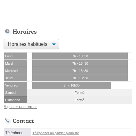
Horaires
Lundi
7h - 18h30
Mardi
7h - 18h30
Mercredi
7h - 18h30
Jeudi
7h - 18h30
Vendredi
7h - 16h30
Samedi
Fermé
Dimanche
Fermé
Signaler une erreur
Contact
Téléphone
Téléphoner au plâtrier-plaquiste