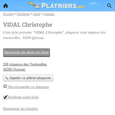
Accueil
>
Occitanie
>
Gard
>
Quissac
VIDAL Christophe
Cette fiche présente "VIDAL Christophe", plaquiste situé
impasse des
tourterelles
, 30260 Quissac.
Demande de devis en ligne
106 Impasse des Tourterelles
30260 Quissac
📞 Appeler ce plâtrier-plaquiste
Recommander ce plaquiste
Améliorer cette fiche
Renseigner les horaires