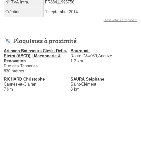
N° TVA Intra.
FR88411995756
Création
1 septembre 2014
C'est votre entreprise ?
Plaquistes à proximité
Artisans Batisseurs Cieski Della-
Bourouail
Pietra (ABCD) | Maçonnerie &
Route D&#039;Anduze
Renovation
1.2 km
Rue des Tanneries
830 mètres
RICHARD Christophe
SAURA Stéphane
Cannes-et-Clairan
Saint-Clément
7 km
8 km