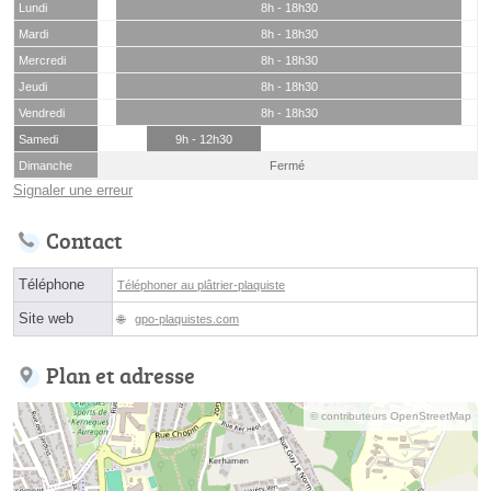
Lundi
8h - 18h30
Mardi
8h - 18h30
Mercredi
8h - 18h30
Jeudi
8h - 18h30
Vendredi
8h - 18h30
Samedi
9h - 12h30
Dimanche
Fermé
Signaler une erreur
Contact
Téléphone
Téléphoner au plâtrier-plaquiste
Site web
gpo-plaquistes.com
Plan et adresse
© contributeurs OpenStreetMap