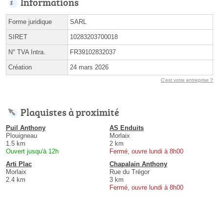
Informations
Forme juridique
SARL
SIRET
10283203700018
N° TVA Intra.
FR39102832037
Création
24 mars 2026
C'est votre entreprise ?
Plaquistes à proximité
Puil Anthony
AS Enduits
Plouigneau
Morlaix
1.5 km
2 km
Ouvert jusqu'à 12h
Fermé, ouvre lundi à 8h00
Arti Plac
Chapalain Anthony
Morlaix
Rue du Trégor
2.4 km
3 km
Fermé, ouvre lundi à 8h00