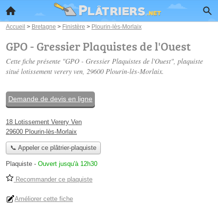
Accueil
>
Bretagne
>
Finistère
>
Plourin-lès-Morlaix
GPO - Gressier Plaquistes de l'Ouest
Cette fiche présente "GPO - Gressier Plaquistes de l'Ouest", plaquiste
situé
lotissement verery ven
, 29600 Plourin-lès-Morlaix.
Demande de devis en ligne
18 Lotissement Verery Ven
29600 Plourin-lès-Morlaix
📞 Appeler ce plâtrier-plaquiste
Plaquiste
-
Ouvert jusqu'à 12h30
Recommander ce plaquiste
Améliorer cette fiche