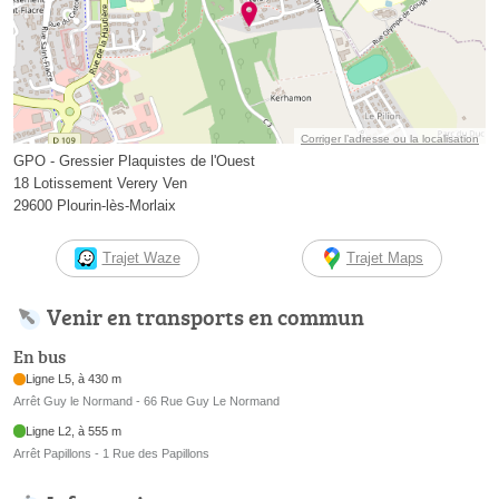
Corriger l’adresse ou la localisation
GPO - Gressier Plaquistes de l'Ouest
18 Lotissement Verery Ven
29600 Plourin-lès-Morlaix
Trajet Waze
Trajet Maps
Venir en transports en commun
En bus
Ligne L5, à 430 m
Arrêt Guy le Normand - 66 Rue Guy Le Normand
Ligne L2, à 555 m
Arrêt Papillons - 1 Rue des Papillons