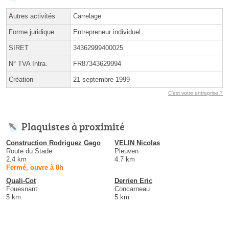
Autres activités
Carrelage
Forme juridique
Entrepreneur individuel
SIRET
34362999400025
N° TVA Intra.
FR87343629994
Création
21 septembre 1999
C'est votre entreprise ?
Plaquistes à proximité
Construction Rodriguez Gego
VELIN Nicolas
Route du Stade
Pleuven
2.4 km
4.7 km
Fermé, ouvre à 8h
Quali-Cot
Derrien Eric
Fouesnant
Concarneau
5 km
5 km