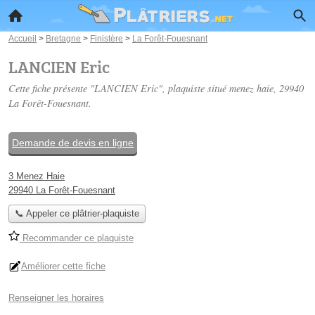
Accueil
>
Bretagne
>
Finistère
>
La Forêt-Fouesnant
LANCIEN Eric
Cette fiche présente "LANCIEN Eric", plaquiste situé
menez haie
, 29940
La Forêt-Fouesnant.
Demande de devis en ligne
3 Menez Haie
29940 La Forêt-Fouesnant
📞 Appeler ce plâtrier-plaquiste
Recommander ce plaquiste
Améliorer cette fiche
Renseigner les horaires