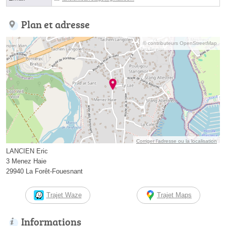
Plan et adresse
© contributeurs OpenStreetMap
Corriger l’adresse ou la localisation
LANCIEN Eric
3 Menez Haie
29940 La Forêt-Fouesnant
Trajet Waze
Trajet Maps
Informations