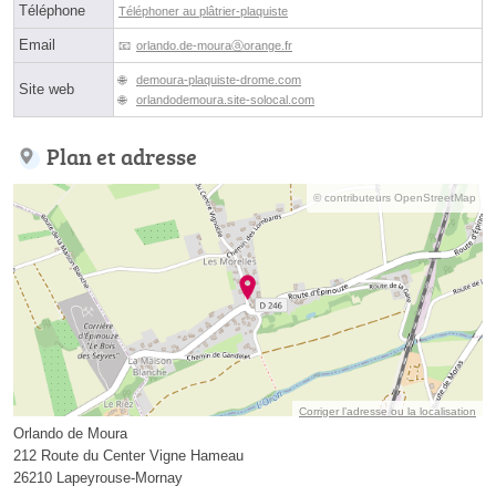
Téléphone
Téléphoner au plâtrier-plaquiste
Email
orlando.de-mouraⓐorange.fr
demoura-plaquiste-drome.com
Site web
orlandodemoura.site-solocal.com
Plan et adresse
© contributeurs OpenStreetMap
Corriger l’adresse ou la localisation
Orlando de Moura
212 Route du Center Vigne Hameau
26210 Lapeyrouse-Mornay