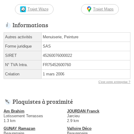
Trajet Waze
Trajet Maps
Informations
Autres activités
Menuiserie, Peinture
Forme juridique
SAS
SIRET
45260076000022
N° TVA Intra.
FR75452600760
Création
1 mars 2006
C'est votre entreprise ?
Plaquistes à proximité
Am Brahim
JOURDAN Franck
Lotissement Terrasses
Jarcieu
1.3 km
2.9 km
GUNAY Ramazan
Valloire Déco
Beaurepaire
Beaurepaire