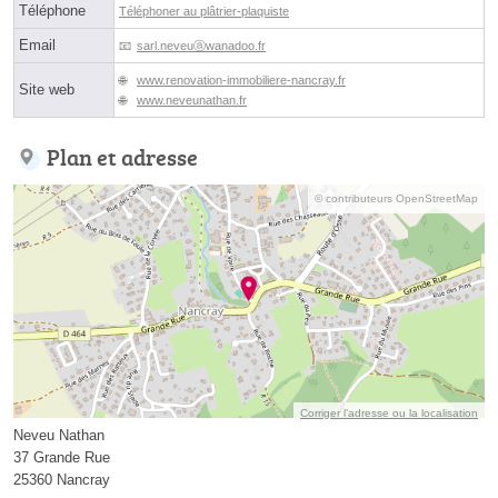
Téléphone
Téléphoner au plâtrier-plaquiste
Email
sarl.neveuⓐwanadoo.fr
www.renovation-immobiliere-nancray.fr
Site web
www.neveunathan.fr
Plan et adresse
© contributeurs OpenStreetMap
Corriger l’adresse ou la localisation
Neveu Nathan
37 Grande Rue
25360 Nancray