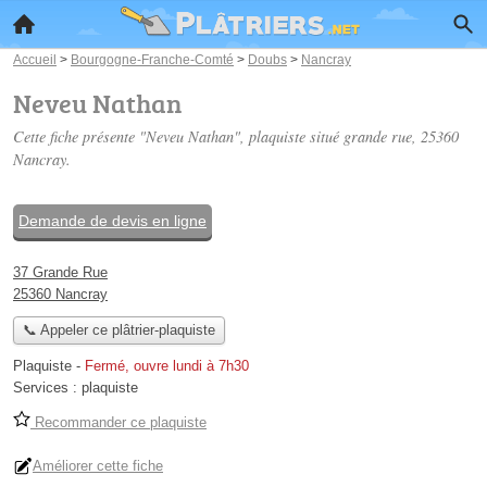
Accueil
>
Bourgogne-Franche-Comté
>
Doubs
>
Nancray
Neveu Nathan
Cette fiche présente "Neveu Nathan", plaquiste situé
grande rue
, 25360
Nancray.
Demande de devis en ligne
37 Grande Rue
25360 Nancray
📞 Appeler ce plâtrier-plaquiste
Plaquiste
-
Fermé, ouvre lundi à 7h30
Services :
plaquiste
Recommander ce plaquiste
Améliorer cette fiche