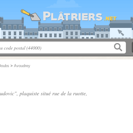
Doubs
>
Avoudrey
udovic", plaquiste situé
rue de la ruotte
,