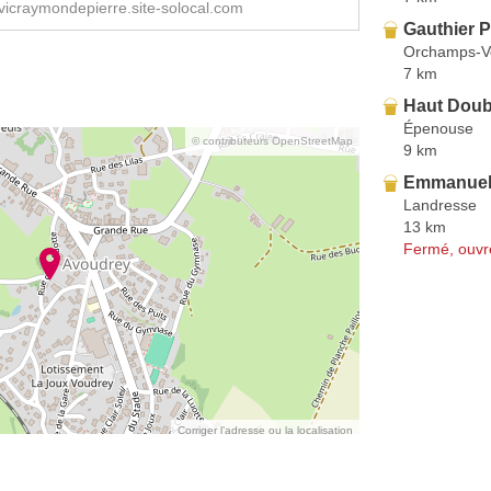
vicraymondepierre.site-solocal.com
Gauthier P
Orchamps-V
7 km
Haut Doubs
Épenouse
© contributeurs OpenStreetMap
9 km
Emmanuel
Landresse
13 km
Fermé, ouvr
Corriger l’adresse ou la localisation