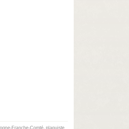
gogne-Franche-Comté
,
plaquiste