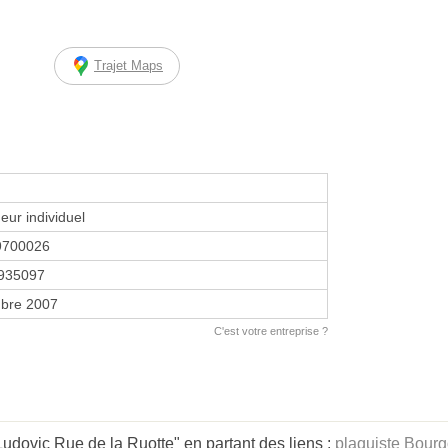
Trajet Maps
eur individuel
9700026
935097
bre 2007
C'est votre entreprise ?
dovic Rue de la Ruotte" en partant des liens :
plaquiste Bour