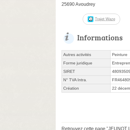
25690 Avoudrey
Trajet Waze
Informations
Autres activités
Peinture
Forme juridique
Entrepren
SIRET
4809350
N° TVA Intra.
FR46480
Création
22 décem
Retrouvez cette page "JEUNOT Lu