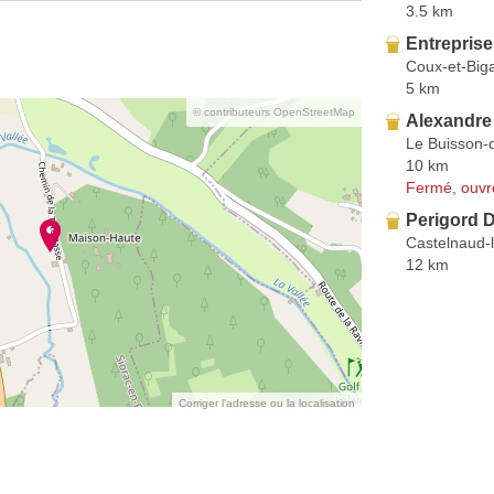
3.5 km
Entreprise
Coux-et-Bi
5 km
© contributeurs OpenStreetMap
Alexandre
Le Buisson-
10 km
Fermé, ouvr
Perigord 
Castelnaud-
12 km
Corriger l’adresse ou la localisation