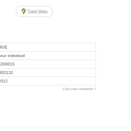
Trajet Maps
 RGE
eur individuel
3200015
802132
 2012
C'est votre entreprise ?