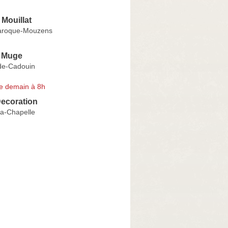
 Mouillat
garoque-Mouzens
 Muge
de-Cadouin
e demain à 8h
Decoration
la-Chapelle