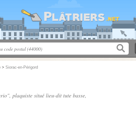
e
>
Siorac-en-Périgord
ario", plaquiste situé
lieu-dit tute basse
,