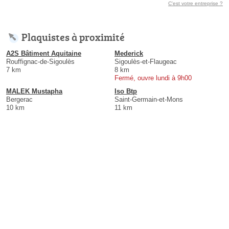
C'est votre entreprise ?
Plaquistes à proximité
A2S Bâtiment Aquitaine
Mederick
Rouffignac-de-Sigoulès
Sigoulès-et-Flaugeac
7 km
8 km
Fermé, ouvre lundi à 9h00
MALEK Mustapha
Iso Btp
Bergerac
Saint-Germain-et-Mons
10 km
11 km