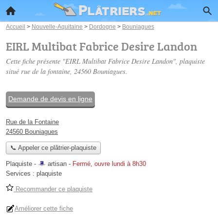
Accueil
>
Nouvelle-Aquitaine
>
Dordogne
>
Bouniagues
EIRL Multibat Fabrice Desire Landon
Cette fiche présente "EIRL Multibat Fabrice Desire Landon", plaquiste
situé
rue de la fontaine
, 24560 Bouniagues.
Demande de devis en ligne
Rue de la Fontaine
24560 Bouniagues
📞 Appeler ce plâtrier-plaquiste
Plaquiste -
artisan
-
Fermé, ouvre lundi à 8h30
Services :
plaquiste
Recommander ce plaquiste
Améliorer cette fiche