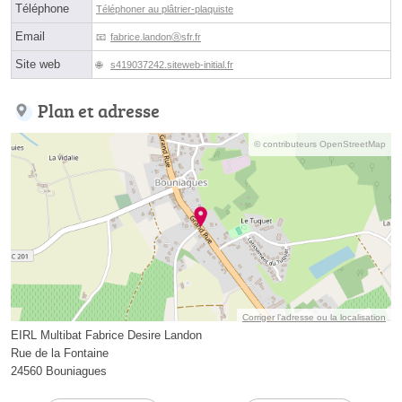
Téléphone
Téléphoner au plâtrier-plaquiste
Email
fabrice.landonⓐsfr.fr
Site web
s419037242.siteweb-initial.fr
Plan et adresse
© contributeurs OpenStreetMap
Corriger l’adresse ou la localisation
EIRL Multibat Fabrice Desire Landon
Rue de la Fontaine
24560 Bouniagues