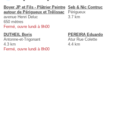
Boyer JP et Fils - Plâtrier Peintre
Seb & Nic Contruc
autour de Périgueux et Trélissac
Périgueux
avenue Henri Deluc
3.7 km
650 mètres
Fermé, ouvre lundi à 9h00
DUTHEIL Boris
PEREIRA Eduardo
Antonne-et-Trigonant
Atur Rue Colette
4.3 km
4.4 km
Fermé, ouvre lundi à 8h00