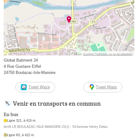
Corriger l’adresse ou la localisation
Global Batiment 24
4 Rue Gustave Eiffel
24750 Boulazac-Isle-Manoire
Trajet Waze
Trajet Maps
Venir en transports en commun
En bus
Ligne 321, à 415 m
Arrêt LR BOULAZAC-ISLE-MANOIRE-ZI(1) - 53 Avenue Henry Deluc
Ligne K5, à 422 m