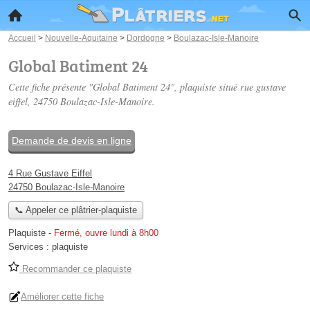
Accueil
>
Nouvelle-Aquitaine
>
Dordogne
>
Boulazac-Isle-Manoire
Global Batiment 24
Cette fiche présente "Global Batiment 24", plaquiste situé
rue gustave
eiffel
, 24750 Boulazac-Isle-Manoire.
Demande de devis en ligne
4 Rue Gustave Eiffel
24750 Boulazac-Isle-Manoire
📞 Appeler ce plâtrier-plaquiste
Plaquiste
-
Fermé, ouvre lundi à 8h00
Services :
plaquiste
Recommander ce plaquiste
Améliorer cette fiche