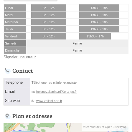
Lundi
8h - 12h
13h30 - 18h
Mardi
8h - 12h
13h30 - 18h
Mercredi
8h - 12h
13h30 - 18h
Jeudi
8h - 12h
13h30 - 18h
Vendredi
8h - 12h
13h30 - 17h
Samedi
Fermé
Dimanche
Fermé
Signaler une erreur
Contact
Téléphone
Téléphoner au plâtrier-plaquiste
Email
helenevaliani.sarlⓐorange.fr
Site web
www.valiani-sarl.fr
Plan et adresse
© contributeurs OpenStreetMap