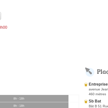
 8h00
Pla
Entrepris
avenue Jean
460 mètres
8h - 18h
Sb Bat
Bât B 51 Ru
8h - 18h