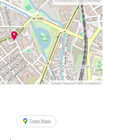
© contributeurs OpenStreetMap
Corriger l’adresse ou la localisation
Trajet Maps