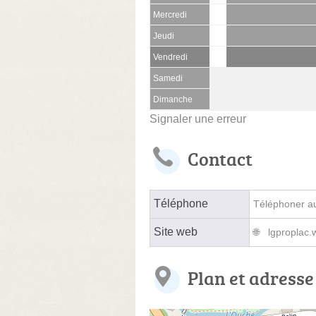
Mercredi
Jeudi
Vendredi
Samedi
Dimanche
Signaler une erreur
Contact
Téléphone
Téléphoner au 
Site web
lgproplac
Plan et adresse