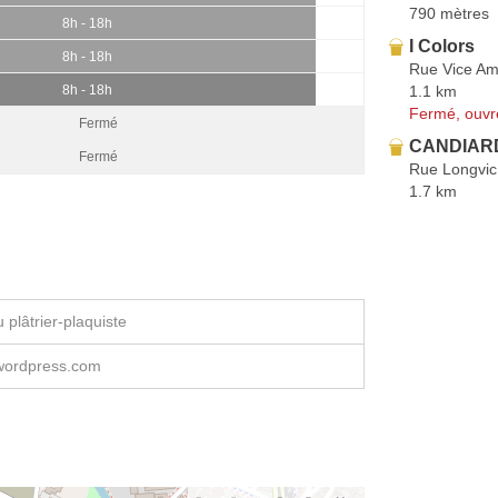
790 mètres
8h - 18h
I Colors
8h - 18h
Rue Vice Ami
1.1 km
8h - 18h
Fermé, ouvr
Fermé
CANDIAR
Fermé
Rue Longvic
1.7 km
plâtrier-plaquiste
.wordpress.com