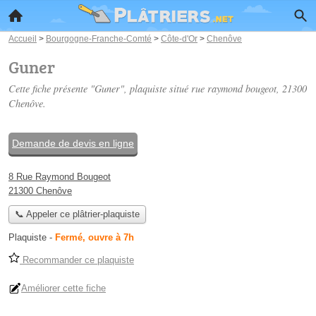
Accueil
>
Bourgogne-Franche-Comté
>
Côte-d'Or
>
Chenôve
Guner
Cette fiche présente "Guner", plaquiste situé
rue raymond bougeot
, 21300
Chenôve.
Demande de devis en ligne
8 Rue Raymond Bougeot
21300 Chenôve
📞 Appeler ce plâtrier-plaquiste
Plaquiste
-
Fermé, ouvre à 7h
Recommander ce plaquiste
Améliorer cette fiche