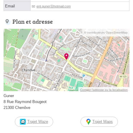
Email
ent.gunerⓐhotmail.com
Plan et adresse
© contributeurs OpenStreetMap
Corriger l’adresse ou la localisation
Guner
8 Rue Raymond Bougeot
21300 Chenôve
Trajet Waze
Trajet Maps