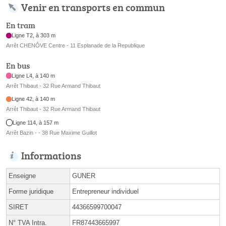
Venir en transports en commun
En tram
Ligne T2, à 303 m
Arrêt CHENÔVE Centre - 11 Esplanade de la Republique
En bus
Ligne L4, à 140 m
Arrêt Thibaut - 32 Rue Armand Thibaut
Ligne 42, à 140 m
Arrêt Thibaut - 32 Rue Armand Thibaut
Ligne 114, à 157 m
Arrêt Bazin - - 38 Rue Maxime Guillot
Informations
Enseigne
GUNER
Forme juridique
Entrepreneur individuel
SIRET
44366599700047
N° TVA Intra.
FR87443665997