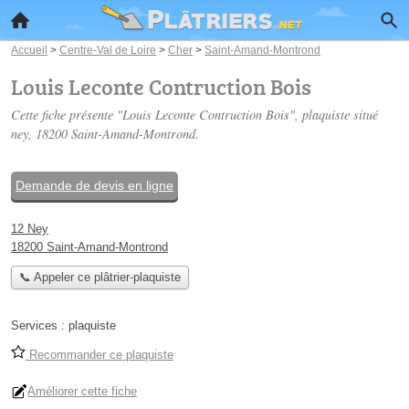
Accueil
>
Centre-Val de Loire
>
Cher
>
Saint-Amand-Montrond
Louis Leconte Contruction Bois
Cette fiche présente "Louis Leconte Contruction Bois", plaquiste situé
ney
, 18200 Saint-Amand-Montrond.
Demande de devis en ligne
12 Ney
18200 Saint-Amand-Montrond
📞 Appeler ce plâtrier-plaquiste
Services :
plaquiste
Recommander ce plaquiste
Améliorer cette fiche