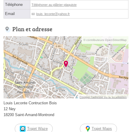
Téléphone
Téléphoner au plâtrier-plaquiste
Email
louis_leconteⓐyahoo.fr
Plan et adresse
© contributeurs OpenStreetMap
Corriger l’adresse ou la localisation
Louis Leconte Contruction Bois
12 Ney
18200 Saint-Amand-Montrond
Trajet Waze
Trajet Maps