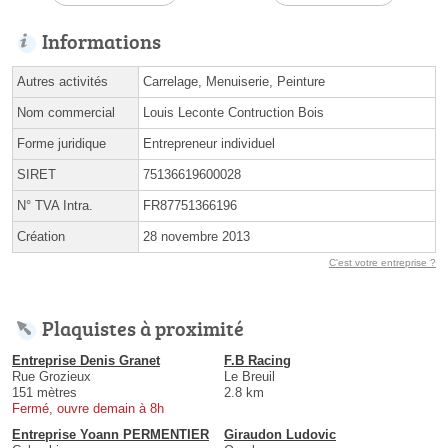
Informations
Autres activités
Carrelage, Menuiserie, Peinture
Nom commercial
Louis Leconte Contruction Bois
Forme juridique
Entrepreneur individuel
SIRET
75136619600028
N° TVA Intra.
FR87751366196
Création
28 novembre 2013
C'est votre entreprise ?
Plaquistes à proximité
Entreprise Denis Granet
F.B Racing
Rue Grozieux
Le Breuil
151 mètres
2.8 km
Fermé, ouvre demain à 8h
Entreprise Yoann PERMENTIER
Giraudon Ludovic