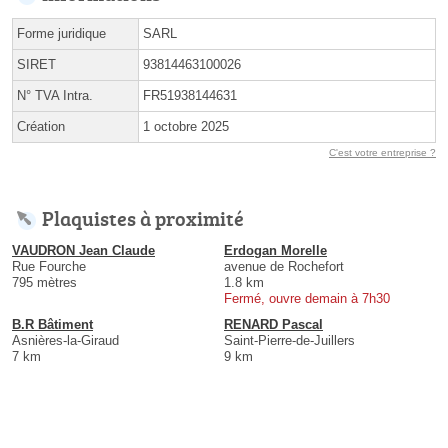
Forme juridique
SARL
SIRET
93814463100026
N° TVA Intra.
FR51938144631
Création
1 octobre 2025
C'est votre entreprise ?
Plaquistes à proximité
VAUDRON Jean Claude
Erdogan Morelle
Rue Fourche
avenue de Rochefort
795 mètres
1.8 km
Fermé, ouvre demain à 7h30
B.R Bâtiment
RENARD Pascal
Asnières-la-Giraud
Saint-Pierre-de-Juillers
7 km
9 km