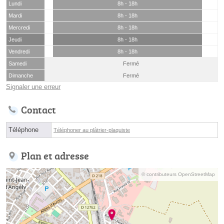
Lundi
8h - 18h
Mardi
8h - 18h
Mercredi
8h - 18h
Jeudi
8h - 18h
Vendredi
8h - 18h
Samedi
Fermé
Dimanche
Fermé
Signaler une erreur
Contact
Téléphone
Téléphoner au plâtrier-plaquiste
Plan et adresse
© contributeurs OpenStreetMap