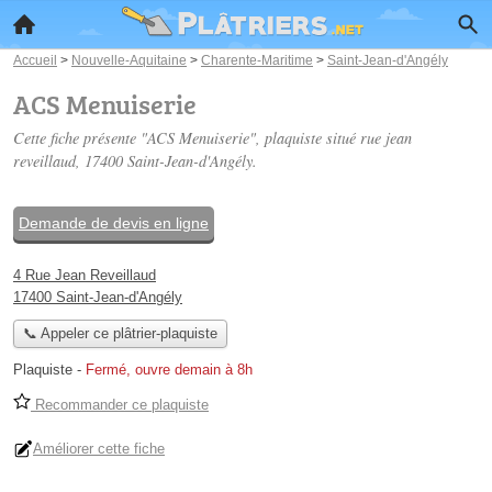
Accueil
>
Nouvelle-Aquitaine
>
Charente-Maritime
>
Saint-Jean-d'Angély
ACS Menuiserie
Cette fiche présente "ACS Menuiserie", plaquiste situé
rue jean
reveillaud
, 17400 Saint-Jean-d'Angély.
Demande de devis en ligne
4 Rue Jean Reveillaud
17400 Saint-Jean-d'Angély
📞 Appeler ce plâtrier-plaquiste
Plaquiste
-
Fermé, ouvre demain à 8h
Recommander ce plaquiste
Améliorer cette fiche