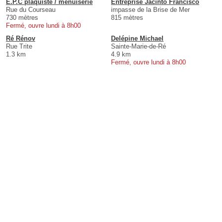
E.P.C plaquiste / menuiserie
Entreprise Jacinto Francisco
Rue du Courseau
impasse de la Brise de Mer
730 mètres
815 mètres
Fermé, ouvre lundi à 8h00
Ré Rénov
Delépine Michael
Rue Trite
Sainte-Marie-de-Ré
1.3 km
4.9 km
Fermé, ouvre lundi à 8h00