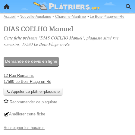
Accueil
>
Nouvelle-Aquitaine
>
Charente-Maritime
>
Le Bois-Plage-en-Ré
DIAS COELHO Manuel
Cette fiche présente "DIAS COELHO Manuel", plaquiste situé
rue
romarins
, 17580 Le Bois-Plage-en-Ré.
Demande de devis en ligne
12 Rue Romarins
17580 Le Bois-Plage-en-Ré
📞 Appeler ce plâtrier-plaquiste
Recommander ce plaquiste
Améliorer cette fiche
Renseigner les horaires