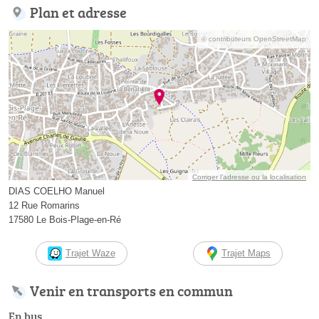
Plan et adresse
© contributeurs OpenStreetMap
Corriger l’adresse ou la localisation
DIAS COELHO Manuel
12 Rue Romarins
17580 Le Bois-Plage-en-Ré
Trajet Waze
Trajet Maps
Venir en transports en commun
En bus