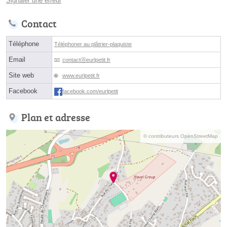
Signaler une erreur
Contact
Téléphone
Téléphoner au plâtrier-plaquiste
Email
contactⓐeurlpetit.fr
Site web
www.eurlpetit.fr
Facebook
facebook.com/eurlpetit
Plan et adresse
© contributeurs OpenStreetMap