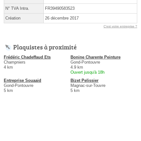
N° TVA Intra.
FR39490583523
Création
26 décembre 2017
C'est votre entreprise ?
Plaquistes à proximité
Frédéric Chadeffaud Ets
Bonine Charente Peinture
Champniers
Gond-Pontouvre
4 km
4.9 km
Ouvert jusqu'à 18h
Entreprise Souaaid
Bizet Pelissier
Gond-Pontouvre
Magnac-sur-Touvre
5 km
5 km