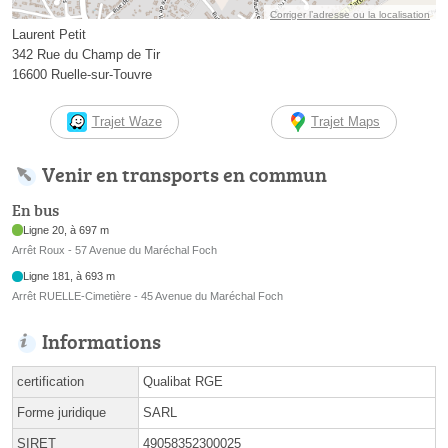
Corriger l’adresse ou la localisation
Laurent Petit
342 Rue du Champ de Tir
16600 Ruelle-sur-Touvre
Trajet Waze
Trajet Maps
Venir en transports en commun
En bus
Ligne 20, à 697 m
Arrêt Roux - 57 Avenue du Maréchal Foch
Ligne 181, à 693 m
Arrêt RUELLE-Cimetière - 45 Avenue du Maréchal Foch
Informations
certification
Qualibat RGE
Forme juridique
SARL
SIRET
49058352300025