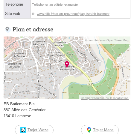
Téléphone
Téléphoner au plâtrier-plaquiste
Site web
www.bilik.fr/aix-en-provence/plaquiste/eb-batiment
Plan et adresse
© contributeurs OpenStreetMap
Corriger l’adresse ou la localisation
EB Batiement Bis
88C Allée des Genévrier
13410 Lambesc
Trajet Waze
Trajet Maps