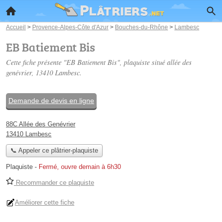
Accueil
>
Provence-Alpes-Côte d'Azur
>
Bouches-du-Rhône
>
Lambesc
EB Batiement Bis
Cette fiche présente "EB Batiement Bis", plaquiste situé
allée des
genévrier
, 13410 Lambesc.
Demande de devis en ligne
88C Allée des Genévrier
13410 Lambesc
📞 Appeler ce plâtrier-plaquiste
Plaquiste
-
Fermé, ouvre demain à 6h30
Recommander ce plaquiste
Améliorer cette fiche