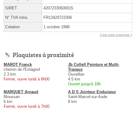
SIRET
42072330600015
N° TVA Intra.
FR13420723306
Création
1 octobre 1998
C'est votre entreprise ?
Plaquistes à proximité
MAROT Franck
Jb Collell Peinture et Multi-
chemin de l'Estagnol
Travaux
2.3 km
Ouveillan
Fermé, ouvre lundi à 8h00
4.5 km
Ouvert jusqu'à 19h
MARQUET Arnaud
A D S Jointeur Enduiseur
Moussan
Saint-Marcel-sur-Aude
6 km
8 km
Fermé, ouvre lundi à 7h00