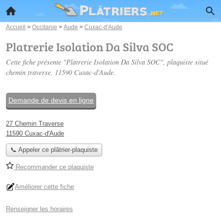
Accueil
>
Occitanie
>
Aude
>
Cuxac-d'Aude
Platrerie Isolation Da Silva SOC
Cette fiche présente "Platrerie Isolation Da Silva SOC", plaquiste situé
chemin traverse
, 11590 Cuxac-d'Aude.
Demande de devis en ligne
27 Chemin Traverse
11590 Cuxac-d'Aude
📞 Appeler ce plâtrier-plaquiste
Recommander ce plaquiste
Améliorer cette fiche
Renseigner les horaires