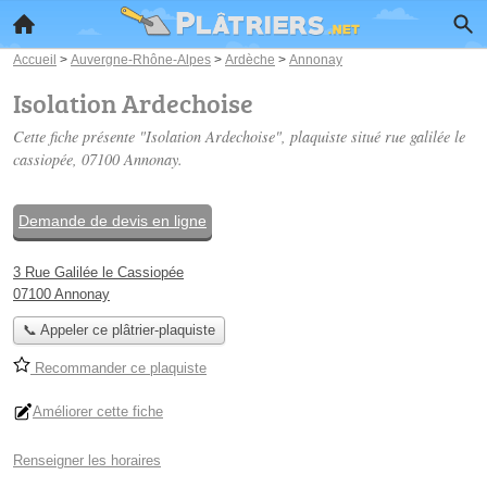
Accueil
>
Auvergne-Rhône-Alpes
>
Ardèche
>
Annonay
Isolation Ardechoise
Cette fiche présente "Isolation Ardechoise", plaquiste situé
rue galilée le
cassiopée
, 07100 Annonay.
Demande de devis en ligne
3 Rue Galilée le Cassiopée
07100 Annonay
📞 Appeler ce plâtrier-plaquiste
Recommander ce plaquiste
Améliorer cette fiche
Renseigner les horaires