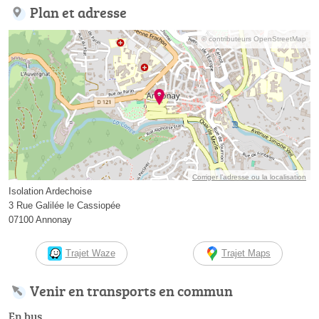
Plan et adresse
© contributeurs OpenStreetMap
Corriger l’adresse ou la localisation
Isolation Ardechoise
3 Rue Galilée le Cassiopée
07100 Annonay
Trajet Waze
Trajet Maps
Venir en transports en commun
En bus