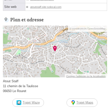
Site web
atoutstaff.site-solocal.com
Plan et adresse
© contributeurs OpenStreetMap
Corriger l’adresse ou la localisation
Atout Staff
11 chemin de la Taulisse
06650 Le Rouret
Trajet Waze
Trajet Maps