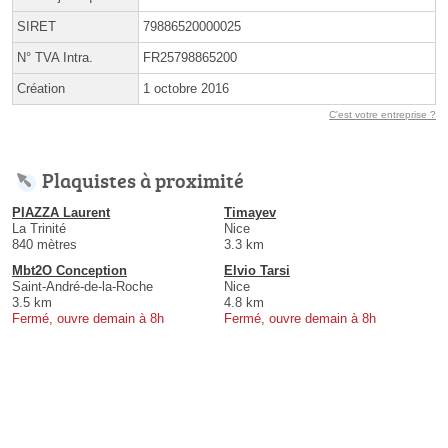
SIRET
79886520000025
N° TVA Intra.
FR25798865200
Création
1 octobre 2016
C'est votre entreprise ?
Plaquistes à proximité
PIAZZA Laurent
Timayev
La Trinité
Nice
840 mètres
3.3 km
Mbt2O Conception
Elvio Tarsi
Saint-André-de-la-Roche
Nice
3.5 km
4.8 km
Fermé, ouvre demain à 8h
Fermé, ouvre demain à 8h