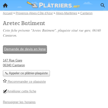
Accueil
>
Provence-Alpes-Côte d'Azur
>
Alpes-Maritimes
>
Cantaron
Aretec Batiment
Cette fiche présente "Aretec Batiment", plaquiste situé
rue gare
, 06340
Cantaron.
Demande de devis en ligne
147 Rue Gare
06340 Cantaron
📞 Appeler ce plâtrier-plaquiste
Recommander ce plaquiste
Améliorer cette fiche
Renseigner les horaires